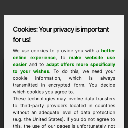
Cookies: Your privacy is important
for us!
We use cookies to provide you with a
better
online experience
, to
make website use
Domaininformation
easier
and to
adapt offers more specifically
to your wishes
. To do this, we need your
Domaininformation | Italiano
cookie information, which is always
transmitted in encrypted form. You decide
Prezzo speciale: 1.250,00 Euro (IVA esclusa)
which cookies you agree to.
These technologies may involve data transfers
NUOVO
Una selezione di altri domini su Find-Your-Domain.eu
to third-party providers located in countries
scopri ora ->
without an adequate level of data protection
(e.g. the United States). If you do not agree to
this, the use of our pages is unfortunately not